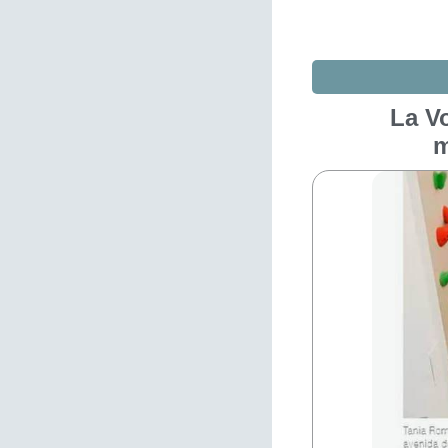
La Vo
m