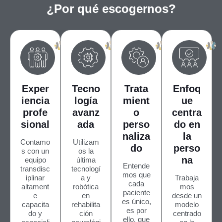
¿Por qué escogernos?
Exper
Tecno
Trata
Enfoq
iencia
logía
mient
ue
profe
avanz
o
centra
sional
ada
perso
do en
naliza
la
Contamo
Utilizam
do
perso
s con un
os la
na
equipo
última
Entende
transdisc
tecnologí
mos que
iplinar
a y
Trabaja
cada
altament
robótica
mos
paciente
e
en
desde un
es único,
capacita
rehabilita
modelo
es por
do y
ción
centrado
ello, que