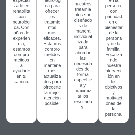
especiali
neurológi
en la
nuestros
zado en
ca para
persona,
tratamie
rehabilita
ofrecer
con
ntos son
ción
los
prioridad
diseñado
neurológi
tratamie
en el
s de
ca. Con
ntos
bienestar
manera
años de
más
de la
individual
experien
eficaces.
persona
izada
cia,
Estamos
y de la
para
estamos
compro
familia.
abordar
compro
metidos
Focaliza
las
metidos
en
ndo
necesida
a
mantene
nuestra
des de
ayudarte
rnos
intervenc
forma
en tu
actualiza
ión en
específic
camino.
dos para
los
a y
ofrecerte
objetivos
maximiz
la mejor
y
ar los
atención
motivaci
resultado
posible.
ones de
s.
la
persona.