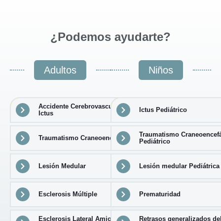
¿Podemos ayudarte?
Adultos
Niños
Accidente Cerebrovascular, ACV -
Ictus Pediátrico
Ictus
Traumatismo Craneoencefá
Traumatismo Craneoencefálico
Pediátrico
Lesión Medular
Lesión medular Pediátrica
Esclerosis Múltiple
Prematuridad
Esclerosis Lateral Amiotrófica,
Retrasos generalizados de